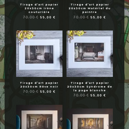
Tirage d’art papier
Tirage d’art papier
20x30cm Irène
20x30cm Matériel du
couturière
peintre
Le
Le
Le
Le
70,00
€
55,00
€
70,00
€
55,00
€
prix
prix
prix
prix
initial
actuel
initial
actuel
était :
est :
était :
est :
70,00 €.
55,00 €.
70,00 €.
55,00 €.
Tirage d’art papier
Tirage d’art papier
20x30cm Rêve noir
20x30cm Syndrome de
la page blanche
Le
Le
70,00
€
55,00
€
prix
prix
Le
Le
70,00
€
55,00
€
initial
actuel
prix
prix
était :
est :
initial
actuel
70,00 €.
55,00 €.
était :
est :
70,00 €.
55,00 €.