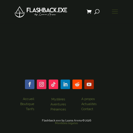
Accueil
A propos
Mystères
Boutique
Actualités
Aventures
Tarifs
Contact
Présences
Flashback.exe by Luana Arena © 2026
Mentions légales