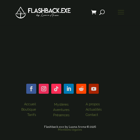
Accueil
A propos
Mystères
Boutique
Actualités
Aventures
Tarifs
Contact
Présences
Flashback.exe by Luana Arena © 2026
Mentions légales