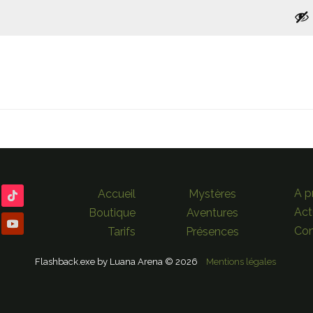
e moi
A p
Accueil
Mystères
Act
Boutique
Aventures
Con
Tarifs
Présences
Flashback.exe by Luana Arena © 2026
Mentions légales