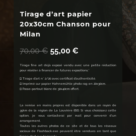
Tirage d’art papier
20x30cm Chanson pour
Milan
Le
Le
70,00
€
55,00
€
prix
prix
initial
actuel
était :
est :
Tirage fine art déjà exposé vendu avec une petite réduction
70,00 €.
55,00 €.
pour m’aider à financer de futures expositions.*
□ Tirage d’art n° 2/20 avec certificat d’authenticité.
□ Imprimé sur papier Hahnemühle photo rag en 20x30cm.
□ Passe-partout blanc de 30x40cm offert.
La remise en mains propres est disponible dans un rayon de
35km de la région de La Louvière (BE). Si vous choisissez cette
option, je vous contacterai par mail pour convenir d’un
arrangement.
Toutes les autres photos de ce site et de tous les réseaux
sociaux de Flashback.exe peuvent être vendues en tant que